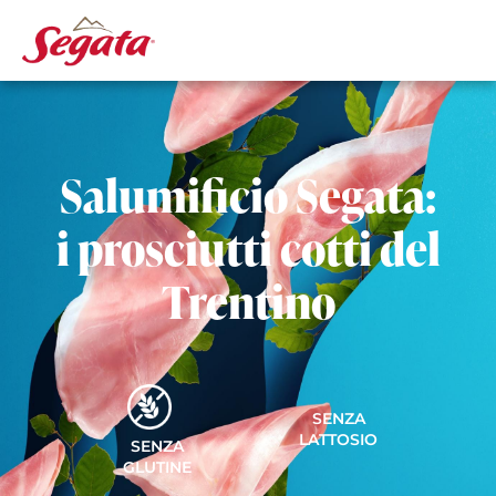
Salumificio Segata:
i prosciutti cotti del
Trentino
SENZA
LATTOSIO
SENZA
GLUTINE