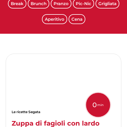
Break
Brunch
Pranzo
Pic-Nic
Grigliata
Aperitivo
Cena
0
min
Le ricette Segata
Zuppa di fagioli con lardo