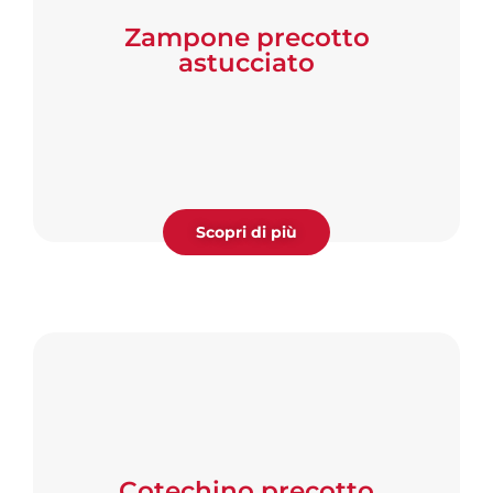
Zampone precotto
astucciato
Scopri di più
Cotechino precotto