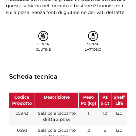
questa salsiccia nel formato a bastone è buonissima
sulla pizza. Senza fonti di glutine né derivati del latte.
SENZA
SENZA
GLUTINE
LATTOSIO
Scheda tecnica
Codice
Descrizione
Peso
Pz
Shelf
Prodotto
Pz (kg)
x Ct
Life
05943
Salsiccia piccante
1
12
120
dritta 2 pz sv
0593
Salsiccia piccante
2
6
120