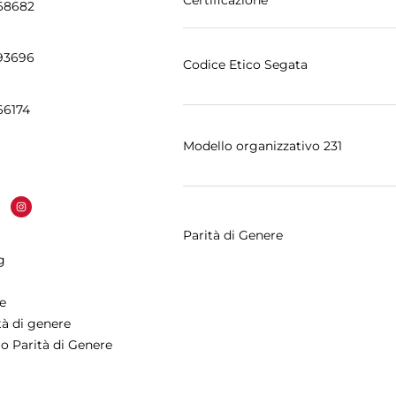
Certificazione
868682
993696
Codice Etico Segata
66174
Modello organizzativo 231
Parità di Genere
g
e
ità di genere
 Parità di Genere